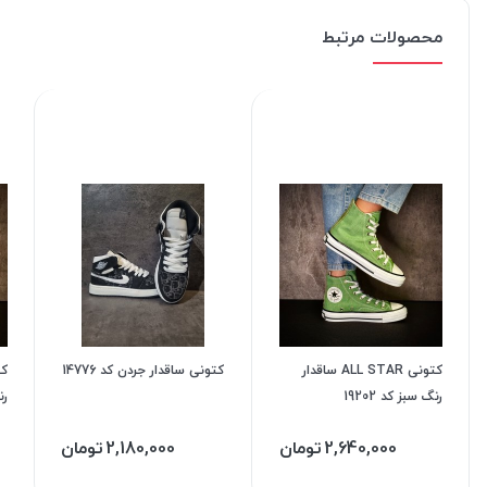
محصولات مرتبط
کتونی ALL STAR ساقدار
کتونی ساقدار جردن کد 14776
رنگ سبز کد 19202
رن
2,640,000
تومان
2,180,000
تومان