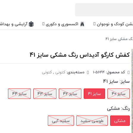
کشن کودک و نوجوان
اکسسوری و دکوری
آرایشی و بهداش
گ مشکی سایز 41
کفش کارگو آدیداس رنگ مشکی سایز 41
کد محصول:
‎1-5644
دسته‌بندی:
کتونی
,
کتونی
سایز:
سایز 41
سایز 40
سایز 41
سایز 42
سایز 43
سایز 44
رنگ:
مشکی
مشکی
طوسی سفید
سفید آبی