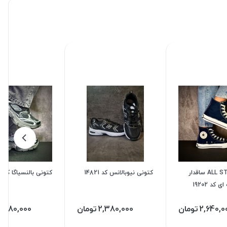
کتونی ALL STAR ساقدار
کتونی نیوبالانس کد 14821
کتونی بالنسیاگا کد 19357
کد 19202
2,640,0
تومان
2,380,000
تومان
4,980,000