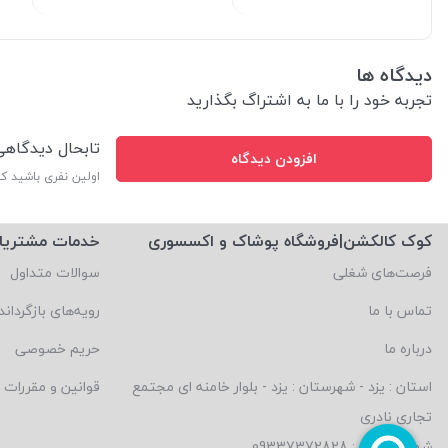
دیدگاه ها
تجربه خود را با ما به اشتراگ بگذارید
تابحال دیدگاه
افزودن دیدگاه
اولین نفری باشید ک
کوک کالکشن|فروشگاه پوشاک و اکسسوری
خدمات مشتریا
فرصت‌های شغلی
سوالات متداول
تماس با ما
رویه‌های بازگرداند
درباره ما
حریم خصوصی
استان : یزد - شهرستان : یزد - بلوار خامنه ای مجتمع
قوانین و مقررات
تجاری نادری
شماره تماس : 09337372828