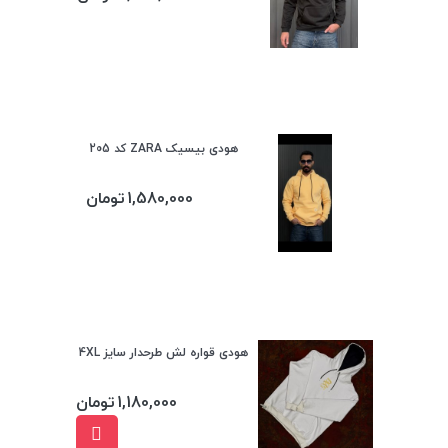
هودی بیسیک ZARA کد 205
1,580,000
تومان
هودی قواره لش طرحدار سایز 4XL
1,180,000
تومان