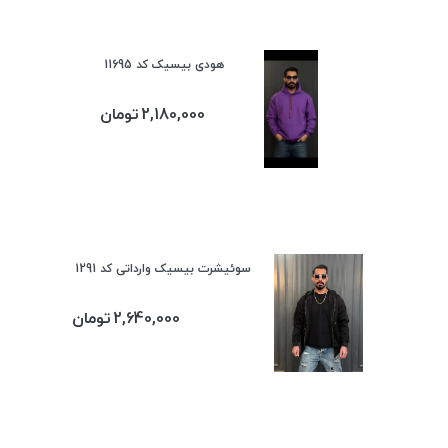
هودی بیسیک کد 11695
2,180,000
تومان
سوئیشرت بیسیک وارداتی کد 1291
2,640,000
تومان