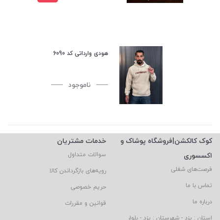
هودی وارداتی کد 6090
ناموجود
کوک کالکشن|فروشگاه پوشاک و
خدمات مشتریان
اکسسوری
سوالات متداول
فرصت‌های شغلی
رویه‌های بازگرداندن کالا
تماس با ما
حریم خصوصی
درباره ما
قوانین و مقررات
استان : یزد - شهرستان : یزد - بلوار