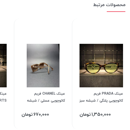
محصولات مرتبط
عینک PRADA فریم
عینک CHANEL فریم
کائوچویی پلنگی / شیشه سبز
کائوچویی عسلی / شیشه
کد 3973
عسلی کد99032
شیشه 
1,350,000
تومان
670,000
تومان