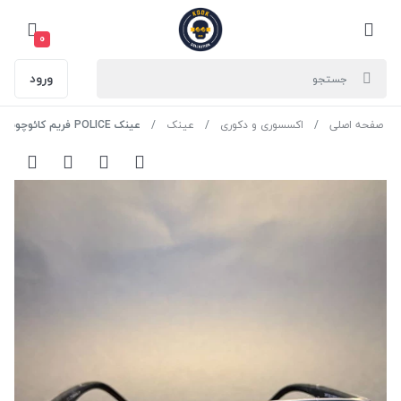
0
ورود
صفحه اصلی
اکسسوری و دکوری
عینک
عینک POLICE فریم کائوچویی قهوه ای / شیشه قهوه ای کد 2417