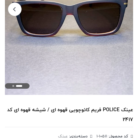
عینک POLICE فریم کائوچویی قهوه ای / شیشه قهوه ای کد
2417
کد محصول:
‎1-10511
دسته‌بندی:
عینک