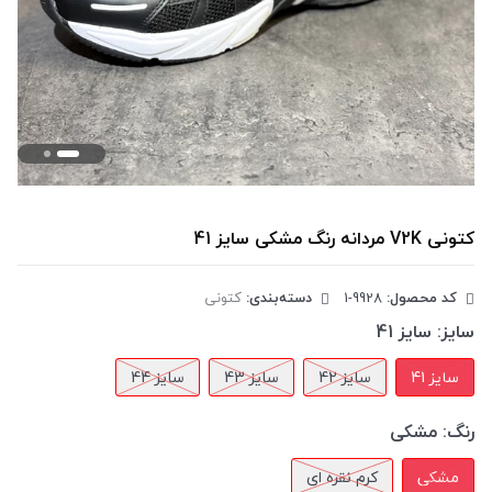
کتونی V2K مردانه رنگ مشکی سایز 41
کد محصول:
‎1-9928
دسته‌بندی:
کتونی
سایز:
سایز 41
سایز 41
سایز 42
سایز 43
سایز 44
رنگ:
مشکی
مشکی
کرم نقره ای