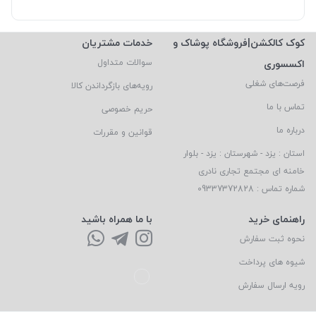
کوک کالکشن|فروشگاه پوشاک و
خدمات مشتریان
اکسسوری
سوالات متداول
فرصت‌های شغلی
رویه‌های بازگرداندن کالا
تماس با ما
حریم خصوصی
درباره ما
قوانین و مقررات
استان : یزد - شهرستان : یزد - بلوار
خامنه ای مجتمع تجاری نادری
شماره تماس : 09337372828
راهنمای خرید
با ما همراه باشید
نحوه ثبت سفارش
شیوه های پرداخت
رویه ارسال سفارش