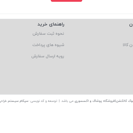
ن
راهنمای خرید
نحوه ثبت سفارش
ن کالا
شیوه های پرداخت
رویه ارسال سفارش
وک کالکشن|فروشگاه پوشاک و اکسسوری
می باشد. | توسعه و کد نویسی:
سپکام سیستم
طراحی