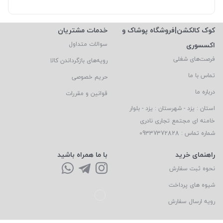
کوک کالکشن|فروشگاه پوشاک و
خدمات مشتریان
اکسسوری
سوالات متداول
فرصت‌های شغلی
رویه‌های بازگرداندن کالا
تماس با ما
حریم خصوصی
درباره ما
قوانین و مقررات
استان : یزد - شهرستان : یزد - بلوار
خامنه ای مجتمع تجاری نادری
شماره تماس : 09337372828
راهنمای خرید
با ما همراه باشید
نحوه ثبت سفارش
شیوه های پرداخت
رویه ارسال سفارش