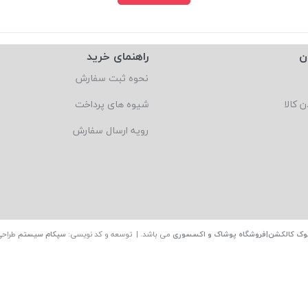
ن
راهنمای خرید
نحوه ثبت سفارش
ن کالا
شیوه های پرداخت
رویه ارسال سفارش
وک کالکشن|فروشگاه پوشاک و اکسسوری
می باشد. | توسعه و کد نویسی:
سپکام سیستم
طراحی