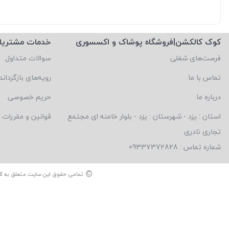
کوک کالکشن|فروشگاه پوشاک و اکسسوری
خدمات مشتریا
فرصت‌های شغلی
سوالات متداول
تماس با ما
رویه‌های بازگرداند
درباره ما
حریم خصوصی
استان : یزد - شهرستان : یزد - بلوار خامنه ای مجتمع
قوانین و مقررات
تجاری نادری
شماره تماس : 09337372828
©
تمامی حقوق این سایت متعلق به
ک