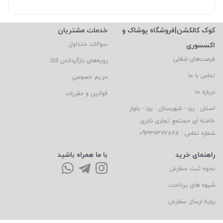
کوک کالکشن|فروشگاه پوشاک و
خدمات مشتریان
اکسسوری
سوالات متداول
فرصت‌های شغلی
رویه‌های بازگرداندن کالا
تماس با ما
حریم خصوصی
درباره ما
قوانین و مقررات
استان : یزد - شهرستان : یزد - بلوار
خامنه ای مجتمع تجاری نادری
شماره تماس : 09337372828
راهنمای خرید
با ما همراه باشید
نحوه ثبت سفارش
شیوه های پرداخت
رویه ارسال سفارش