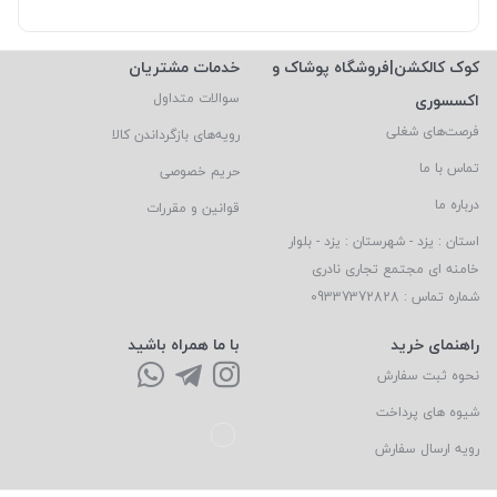
کوک کالکشن|فروشگاه پوشاک و
خدمات مشتریان
اکسسوری
سوالات متداول
فرصت‌های شغلی
رویه‌های بازگرداندن کالا
تماس با ما
حریم خصوصی
درباره ما
قوانین و مقررات
استان : یزد - شهرستان : یزد - بلوار
خامنه ای مجتمع تجاری نادری
شماره تماس : 09337372828
راهنمای خرید
با ما همراه باشید
نحوه ثبت سفارش
شیوه های پرداخت
رویه ارسال سفارش