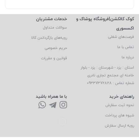
کوک کالکشن|فروشگاه پوشاک و
خدمات مشتریان
اکسسوری
سوالات متداول
فرصت‌های شغلی
رویه‌های بازگرداندن کالا
تماس با ما
حریم خصوصی
درباره ما
قوانین و مقررات
استان : یزد - شهرستان : یزد - بلوار
خامنه ای مجتمع تجاری نادری
شماره تماس : 09337372828
راهنمای خرید
با ما همراه باشید
نحوه ثبت سفارش
شیوه های پرداخت
رویه ارسال سفارش