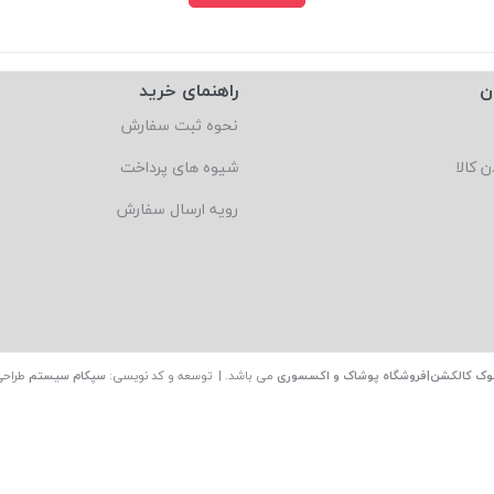
ن
راهنمای خرید
نحوه ثبت سفارش
ن کالا
شیوه های پرداخت
رویه ارسال سفارش
وک کالکشن|فروشگاه پوشاک و اکسسوری
می باشد. | توسعه و کد نویسی:
سپکام سیستم
طراحی