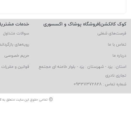
کوک کالکشن|فروشگاه پوشاک و اکسسوری
خدمات مشتریا
فرصت‌های شغلی
سوالات متداول
تماس با ما
رویه‌های بازگرداند
درباره ما
حریم خصوصی
استان : یزد - شهرستان : یزد - بلوار خامنه ای مجتمع
قوانین و مقررات
تجاری نادری
شماره تماس : 09337372828
©
تمامی حقوق این سایت متعلق به
ک