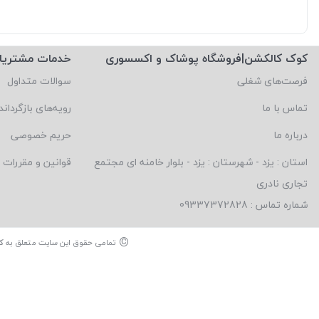
کوک کالکشن|فروشگاه پوشاک و اکسسوری
خدمات مشتریا
فرصت‌های شغلی
سوالات متداول
تماس با ما
رویه‌های بازگرداند
درباره ما
حریم خصوصی
استان : یزد - شهرستان : یزد - بلوار خامنه ای مجتمع
قوانین و مقررات
تجاری نادری
شماره تماس : 09337372828
©
تمامی حقوق این سایت متعلق به
ک