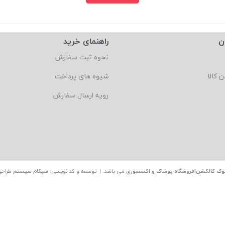
ن
راهنمای خرید
نحوه ثبت سفارش
ن کالا
شیوه های پرداخت
رویه ارسال سفارش
وک کالکشن|فروشگاه پوشاک و اکسسوری
می باشد. | توسعه و کد نویسی:
سپکام سیستم
طراحی