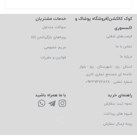
کوک کالکشن|فروشگاه پوشاک و
خدمات مشتریان
اکسسوری
سوالات متداول
فرصت‌های شغلی
رویه‌های بازگرداندن کالا
تماس با ما
حریم خصوصی
درباره ما
قوانین و مقررات
استان : یزد - شهرستان : یزد - بلوار
خامنه ای مجتمع تجاری نادری
شماره تماس : 09337372828
راهنمای خرید
با ما همراه باشید
نحوه ثبت سفارش
شیوه های پرداخت
رویه ارسال سفارش