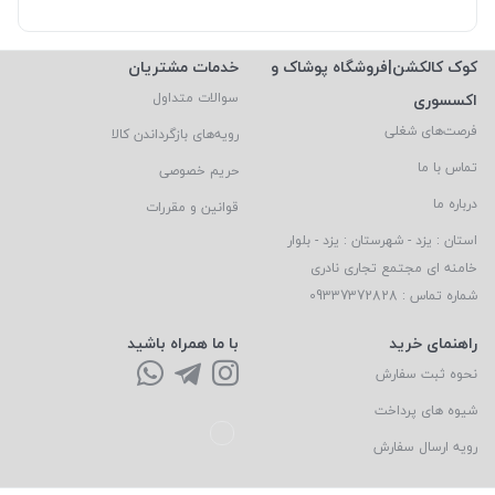
کوک کالکشن|فروشگاه پوشاک و
خدمات مشتریان
اکسسوری
سوالات متداول
فرصت‌های شغلی
رویه‌های بازگرداندن کالا
تماس با ما
حریم خصوصی
درباره ما
قوانین و مقررات
استان : یزد - شهرستان : یزد - بلوار
خامنه ای مجتمع تجاری نادری
شماره تماس : 09337372828
راهنمای خرید
با ما همراه باشید
نحوه ثبت سفارش
شیوه های پرداخت
رویه ارسال سفارش