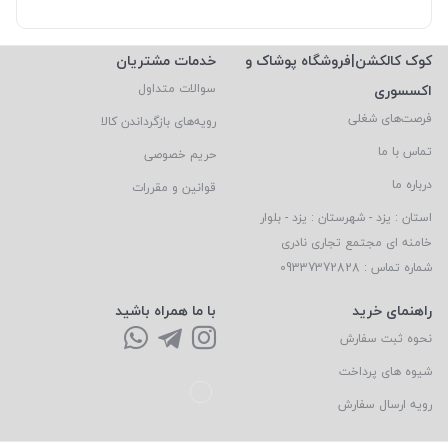
کوک کالکشن|فروشگاه پوشاک و
خدمات مشتریان
اکسسوری
سوالات متداول
فرصت‌های شغلی
رویه‌های بازگرداندن کالا
تماس با ما
حریم خصوصی
درباره ما
قوانین و مقررات
استان : یزد - شهرستان : یزد - بلوار
خامنه ای مجتمع تجاری نادری
شماره تماس : 09337372828
راهنمای خرید
با ما همراه باشید
نحوه ثبت سفارش
شیوه های پرداخت
رویه ارسال سفارش