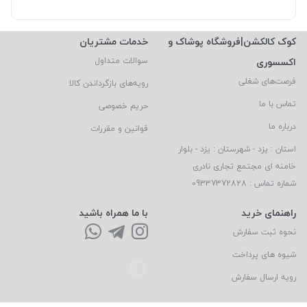
کوک کالکشن|فروشگاه پوشاک و
خدمات مشتریان
اکسسوری
سوالات متداول
فرصت‌های شغلی
رویه‌های بازگرداندن کالا
تماس با ما
حریم خصوصی
درباره ما
قوانین و مقررات
استان : یزد - شهرستان : یزد - بلوار
خامنه ای مجتمع تجاری نادری
شماره تماس : 09337372828
راهنمای خرید
با ما همراه باشید
نحوه ثبت سفارش
شیوه های پرداخت
رویه ارسال سفارش