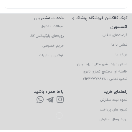
کوک کالکشن|فروشگاه پوشاک و
خدمات مشتریان
اکسسوری
سوالات متداول
فرصت‌های شغلی
رویه‌های بازگرداندن کالا
تماس با ما
حریم خصوصی
درباره ما
قوانین و مقررات
استان : یزد - شهرستان : یزد - بلوار
خامنه ای مجتمع تجاری نادری
شماره تماس : 09337372828
راهنمای خرید
با ما همراه باشید
نحوه ثبت سفارش
شیوه های پرداخت
رویه ارسال سفارش