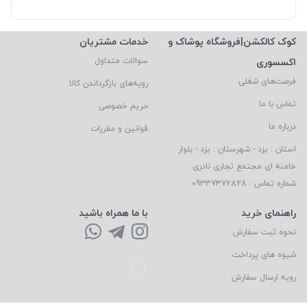
کوک کالکشن|فروشگاه پوشاک و
خدمات مشتریان
اکسسوری
سوالات متداول
فرصت‌های شغلی
رویه‌های بازگرداندن کالا
تماس با ما
حریم خصوصی
درباره ما
قوانین و مقررات
استان : یزد - شهرستان : یزد - بلوار
خامنه ای مجتمع تجاری نادری
شماره تماس : 09337372828
راهنمای خرید
با ما همراه باشید
نحوه ثبت سفارش
شیوه های پرداخت
رویه ارسال سفارش