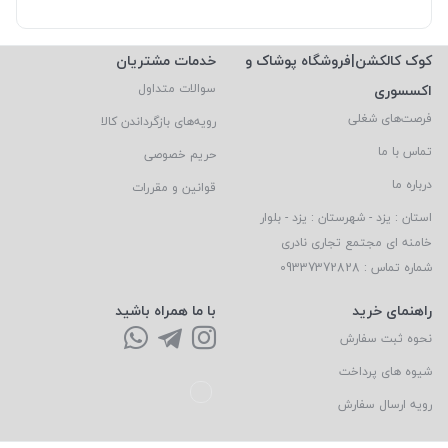
کوک کالکشن|فروشگاه پوشاک و
خدمات مشتریان
اکسسوری
سوالات متداول
فرصت‌های شغلی
رویه‌های بازگرداندن کالا
تماس با ما
حریم خصوصی
درباره ما
قوانین و مقررات
استان : یزد - شهرستان : یزد - بلوار
خامنه ای مجتمع تجاری نادری
شماره تماس : 09337372828
راهنمای خرید
با ما همراه باشید
نحوه ثبت سفارش
شیوه های پرداخت
رویه ارسال سفارش