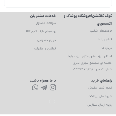
کوک کالکشن|فروشگاه پوشاک و
خدمات مشتریان
اکسسوری
سوالات متداول
فرصت‌های شغلی
رویه‌های بازگرداندن کالا
تماس با ما
حریم خصوصی
درباره ما
قوانین و مقررات
استان : یزد - شهرستان : یزد - بلوار
خامنه ای مجتمع تجاری نادری
شماره تماس : 09337372828
راهنمای خرید
با ما همراه باشید
نحوه ثبت سفارش
شیوه های پرداخت
رویه ارسال سفارش