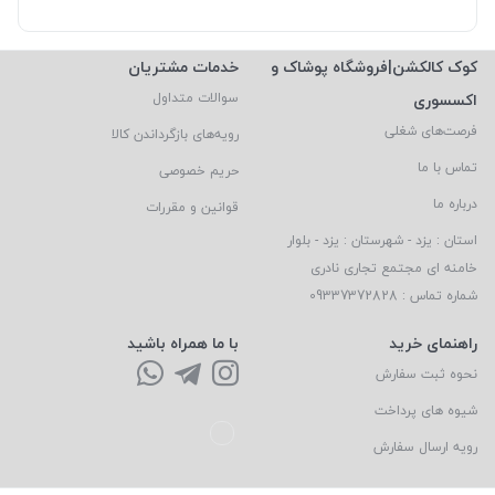
کوک کالکشن|فروشگاه پوشاک و
خدمات مشتریان
اکسسوری
سوالات متداول
فرصت‌های شغلی
رویه‌های بازگرداندن کالا
تماس با ما
حریم خصوصی
درباره ما
قوانین و مقررات
استان : یزد - شهرستان : یزد - بلوار
خامنه ای مجتمع تجاری نادری
شماره تماس : 09337372828
راهنمای خرید
با ما همراه باشید
نحوه ثبت سفارش
شیوه های پرداخت
رویه ارسال سفارش