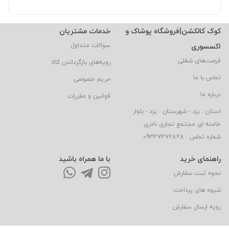
کوک کالکشن|فروشگاه پوشاک و
خدمات مشتریان
اکسسوری
سوالات متداول
فرصت‌های شغلی
رویه‌های بازگرداندن کالا
تماس با ما
حریم خصوصی
درباره ما
قوانین و مقررات
استان : یزد - شهرستان : یزد - بلوار
خامنه ای مجتمع تجاری نادری
شماره تماس : 09337372828
راهنمای خرید
با ما همراه باشید
نحوه ثبت سفارش
شیوه های پرداخت
رویه ارسال سفارش