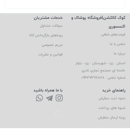
کوک کالکشن|فروشگاه پوشاک و
خدمات مشتریان
اکسسوری
سوالات متداول
فرصت‌های شغلی
رویه‌های بازگرداندن کالا
تماس با ما
حریم خصوصی
درباره ما
قوانین و مقررات
استان : یزد - شهرستان : یزد - بلوار
خامنه ای مجتمع تجاری نادری
شماره تماس : 09337372828
راهنمای خرید
با ما همراه باشید
نحوه ثبت سفارش
شیوه های پرداخت
رویه ارسال سفارش