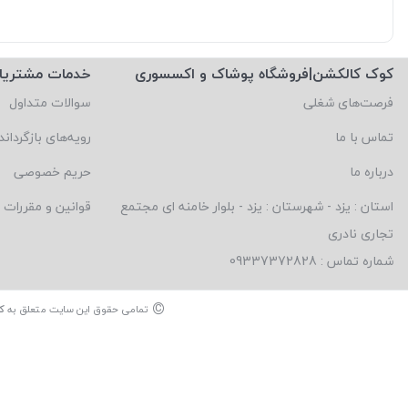
کوک کالکشن|فروشگاه پوشاک و اکسسوری
خدمات مشتریا
فرصت‌های شغلی
سوالات متداول
تماس با ما
رویه‌های بازگرداند
درباره ما
حریم خصوصی
استان : یزد - شهرستان : یزد - بلوار خامنه ای مجتمع
قوانین و مقررات
تجاری نادری
شماره تماس : 09337372828
©
تمامی حقوق این سایت متعلق به
ک