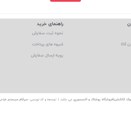
ن
راهنمای خرید
نحوه ثبت سفارش
ن کالا
شیوه های پرداخت
رویه ارسال سفارش
وک کالکشن|فروشگاه پوشاک و اکسسوری
می باشد. | توسعه و کد نویسی:
سپکام سیستم
طراحی