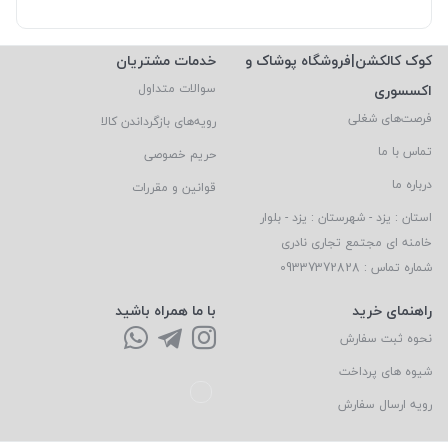
کوک کالکشن|فروشگاه پوشاک و
خدمات مشتریان
اکسسوری
سوالات متداول
فرصت‌های شغلی
رویه‌های بازگرداندن کالا
تماس با ما
حریم خصوصی
درباره ما
قوانین و مقررات
استان : یزد - شهرستان : یزد - بلوار
خامنه ای مجتمع تجاری نادری
شماره تماس : 09337372828
راهنمای خرید
با ما همراه باشید
نحوه ثبت سفارش
شیوه های پرداخت
رویه ارسال سفارش