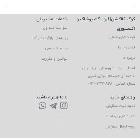
کوک کالکشن|فروشگاه پوشاک و
خدمات مشتریان
اکسسوری
سوالات متداول
فرصت‌های شغلی
رویه‌های بازگرداندن کالا
تماس با ما
حریم خصوصی
درباره ما
قوانین و مقررات
استان : یزد - شهرستان : یزد - بلوار
خامنه ای مجتمع تجاری نادری
شماره تماس : 09337372828
راهنمای خرید
با ما همراه باشید
نحوه ثبت سفارش
شیوه های پرداخت
رویه ارسال سفارش