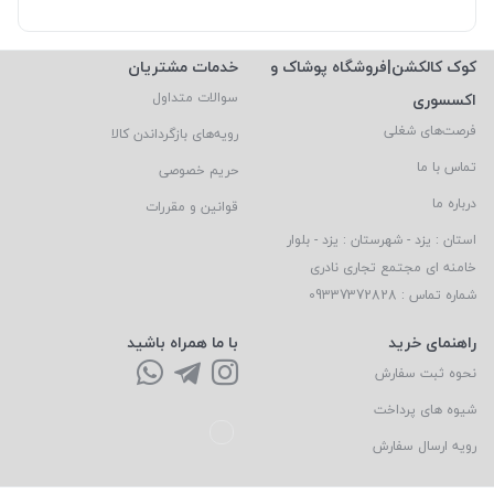
کوک کالکشن|فروشگاه پوشاک و
خدمات مشتریان
اکسسوری
سوالات متداول
فرصت‌های شغلی
رویه‌های بازگرداندن کالا
تماس با ما
حریم خصوصی
درباره ما
قوانین و مقررات
استان : یزد - شهرستان : یزد - بلوار
خامنه ای مجتمع تجاری نادری
شماره تماس : 09337372828
راهنمای خرید
با ما همراه باشید
نحوه ثبت سفارش
شیوه های پرداخت
رویه ارسال سفارش