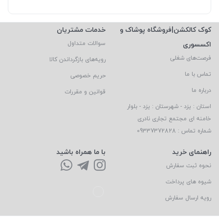
کوک کالکشن|فروشگاه پوشاک و
خدمات مشتریان
اکسسوری
سوالات متداول
فرصت‌های شغلی
رویه‌های بازگرداندن کالا
تماس با ما
حریم خصوصی
درباره ما
قوانین و مقررات
استان : یزد - شهرستان : یزد - بلوار
خامنه ای مجتمع تجاری نادری
شماره تماس : 09337372828
راهنمای خرید
با ما همراه باشید
نحوه ثبت سفارش
شیوه های پرداخت
رویه ارسال سفارش