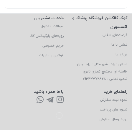
کوک کالکشن|فروشگاه پوشاک و
خدمات مشتریان
اکسسوری
سوالات متداول
فرصت‌های شغلی
رویه‌های بازگرداندن کالا
تماس با ما
حریم خصوصی
درباره ما
قوانین و مقررات
استان : یزد - شهرستان : یزد - بلوار
خامنه ای مجتمع تجاری نادری
شماره تماس : 09337372828
راهنمای خرید
با ما همراه باشید
نحوه ثبت سفارش
شیوه های پرداخت
رویه ارسال سفارش