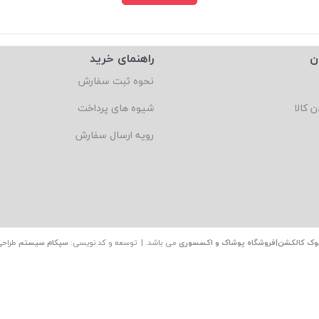
ن
راهنمای خرید
نحوه ثبت سفارش
ن کالا
شیوه های پرداخت
رویه ارسال سفارش
وک کالکشن|فروشگاه پوشاک و اکسسوری
می باشد. | توسعه و کد نویسی:
سپکام سیستم
طراحی