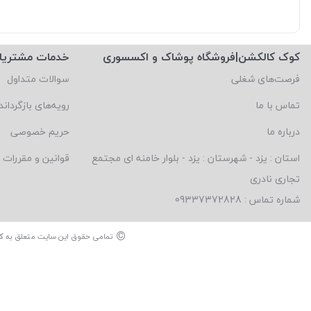
کوک کالکشن|فروشگاه پوشاک و اکسسوری
خدمات مشتریا
فرصت‌های شغلی
سوالات متداول
تماس با ما
رویه‌های بازگرداند
درباره ما
حریم خصوصی
استان : یزد - شهرستان : یزد - بلوار خامنه ای مجتمع
قوانین و مقررات
تجاری نادری
شماره تماس : 09337372828
©
تمامی حقوق این سایت متعلق به
ک