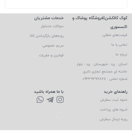
کوک کالکشن|فروشگاه پوشاک و
خدمات مشتریان
اکسسوری
سوالات متداول
فرصت‌های شغلی
رویه‌های بازگرداندن کالا
تماس با ما
حریم خصوصی
درباره ما
قوانین و مقررات
استان : یزد - شهرستان : یزد - بلوار
خامنه ای مجتمع تجاری نادری
شماره تماس : 09337372828
راهنمای خرید
با ما همراه باشید
نحوه ثبت سفارش
شیوه های پرداخت
رویه ارسال سفارش