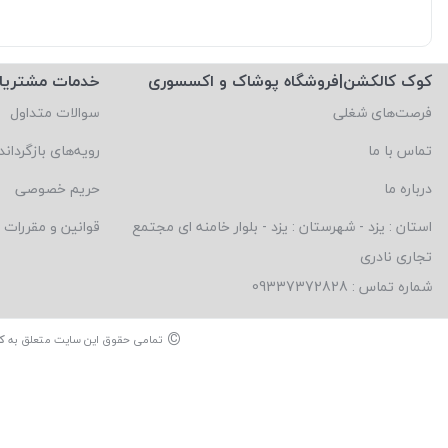
کوک کالکشن|فروشگاه پوشاک و اکسسوری
خدمات مشتریا
فرصت‌های شغلی
سوالات متداول
تماس با ما
رویه‌های بازگرداند
درباره ما
حریم خصوصی
استان : یزد - شهرستان : یزد - بلوار خامنه ای مجتمع
قوانین و مقررات
تجاری نادری
شماره تماس : 09337372828
©
تمامی حقوق این سایت متعلق به
ک