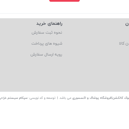
ن
راهنمای خرید
نحوه ثبت سفارش
ن کالا
شیوه های پرداخت
رویه ارسال سفارش
وک کالکشن|فروشگاه پوشاک و اکسسوری
می باشد. | توسعه و کد نویسی:
سپکام سیستم
طراحی