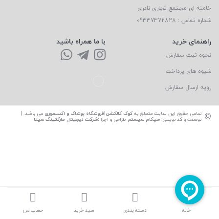
خامنه ای مجتمع تجاری نادری
شماره تماس : 09337372828
راهنمای خرید
با ما همراه باشید
نحوه ثبت سفارش
شیوه های پرداخت
رویه ارسال سفارش
©
تمامی حقوق این سایت متعلق به
کوک کالکشن|فروشگاه پوشاک و اکسسوری
می باشد. |
توسعه و کد نویسی:
سپکام سیستم
طراحی و اجرا
:
شرکت دیجیتال مارکتینگ سپتا
خانه
دسته بندی
سبد خرید
حساب من