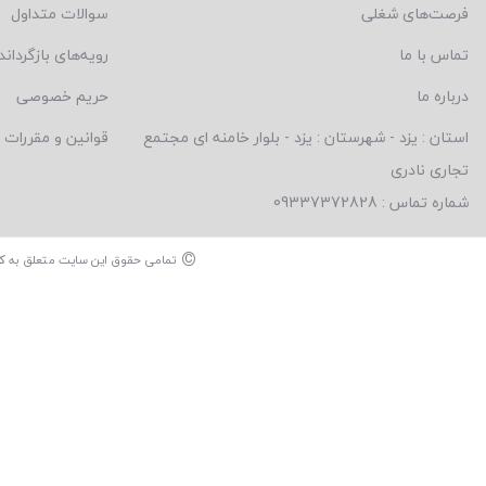
فرصت‌های شغلی
سوالات متداول
تماس با ما
رویه‌های بازگرداند
درباره ما
حریم خصوصی
استان : یزد - شهرستان : یزد - بلوار خامنه ای مجتمع
قوانین و مقررات
تجاری نادری
شماره تماس : 09337372828
©
تمامی حقوق این سایت متعلق به
ک